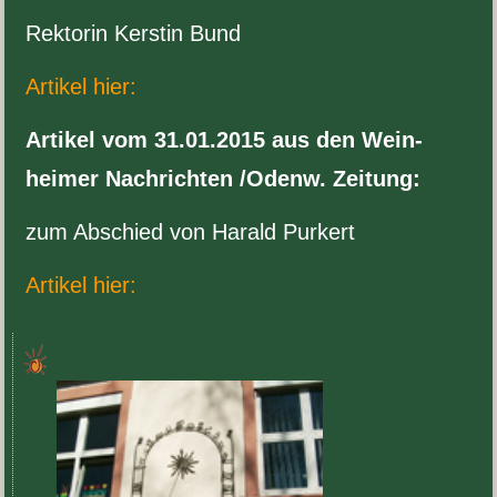
Rek­torin Ker­stin Bund
Artikel hier:
Artikel vom
31
.
01
.
2015
aus den Wein­
heimer Nachrichten /​Odenw. Zeitung:
zum Abschied von Har­ald Purkert
Artikel hier: