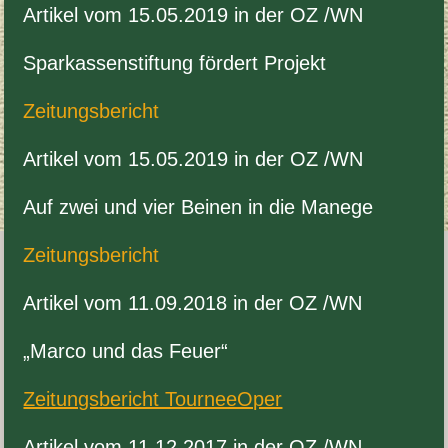
Artikel vom
15
.
05
.
2019
in der
OZ
/​WN
Sparkassen­s­tiftung fördert Projekt
Zeitungs­bericht
Artikel vom
15
.
05
.
2019
in der
OZ
/​WN
Auf zwei und vier Beinen in die Manege
Zeitungs­bericht
Artikel vom
11
.
09
.
2018
in der
OZ
/​WN
„
Marco und das Feuer“
Zeitungs­bericht TourneeOper
Artikel vom
11
.
12
.
2017
in der
OZ
/​WN