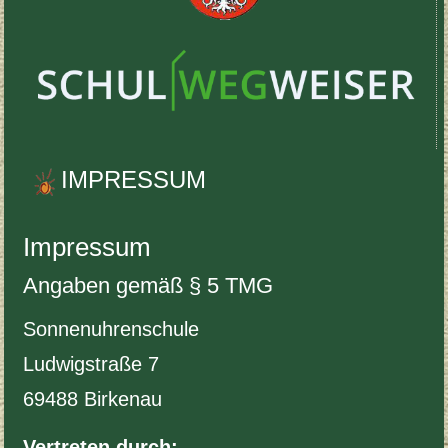
IMPRES­SUM
Impres­sum
Angaben gemäß §
5
TMG
Son­nenuhren­schule
Lud­wigstraße
7
69488
Birkenau
Vertreten durch: