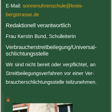
E-​Mail:
sonnenuhrenschule@kreis-
bergstrasse.de
Redak­tionell verantwortlich
Frau Ker­stin Bund, Schulleiterin
Verbraucher­streit­beilegung/​Universal­
schlichtungs­stelle
Wir sind nicht bereit oder verpflichtet, an
Stre­it­bei­le­gungsver­fahren vor einer Ver­
brauch­er­schlich­tungsstelle teilzunehmen.