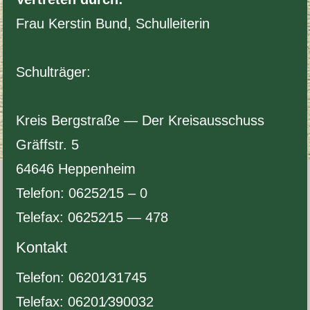
Frau Ker­stin Bund, Schullei­t­erin
Schul­träger:
Kreis Bergstraße — Der Kreisauss­chuss
Gräff­str.
5
64646
Hep­pen­heim
Tele­fon:
06252
⁄
15
–
0
Tele­fax:
06252
⁄
15
—
478
Kon­takt
Tele­fon:
06201
⁄
31745
Tele­fax:
06201
⁄
390032