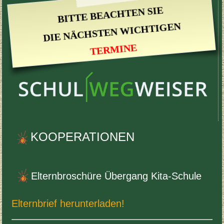
BITTE BEACHTEN SIE
DIE NÄCH­STEN WICHTI­GEN
TER­MINE
KOOP­ER­A­TIO­NEN
Eltern­broschüre Über­gang Kita-​Schule
Eltern­brief herunterladen!