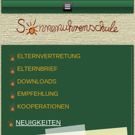
ELTERN­VERTRE­TUNG
ELTERN­BRIEF
DOWN­LOADS
EMPFEHLUNG
KOOP­ER­A­TIO­NEN
NEUIGKEITEN