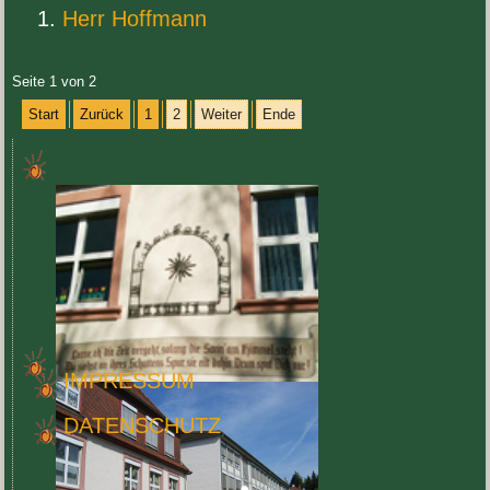
Herr Hoff­mann
Seite
1
von
2
Start
Zurück
1
2
Weiter
Ende
IMPRES­SUM
DATEN­SCHUTZ