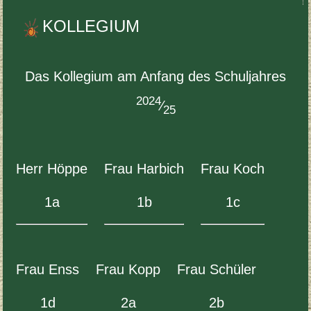
KOL­LEGIUM
Das Kol­legium am Anfang des Schul­jahres
2024
⁄
25
Herr Höppe
Frau Har­bich
Frau Koch
1
a
1
b
1
c
Frau Enss
Frau Kopp
Frau Schüler
1
d
2
a
2
b