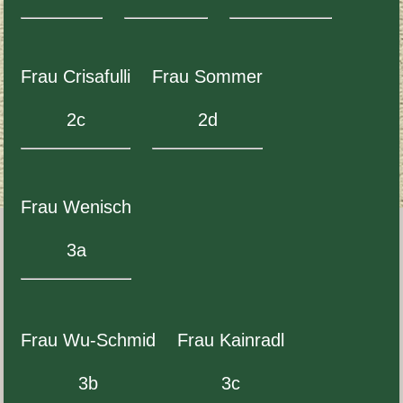
Frau Crisa­fulli
Frau Som­mer
2
c
2
d
Frau Wenisch
3
a
Frau Wu-​Schmid
Frau Kain­radl
3
b
3
c