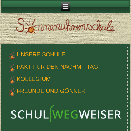
UNSERE SCHULE
PAKT FÜR DEN NACHMITTAG
KOL­LEGIUM
FRE­UNDE UND GÖNNER