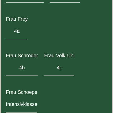
Frau Frey
4
a
Frau Schröder
Frau Volk-​Uhl
4
b
4
c
Frau Schoepe
Inten­sivk­lasse