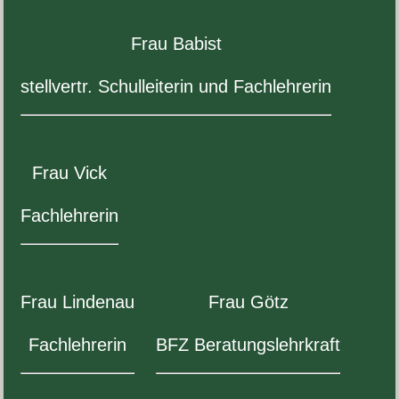
Frau Babist
stel­lvertr. Schullei­t­erin und Fachlehrerin
Frau Vick
Fach­lehrerin
Frau Lin­de­nau
Frau Götz
Fach­lehrerin
BFZ
Beratungslehrkraft