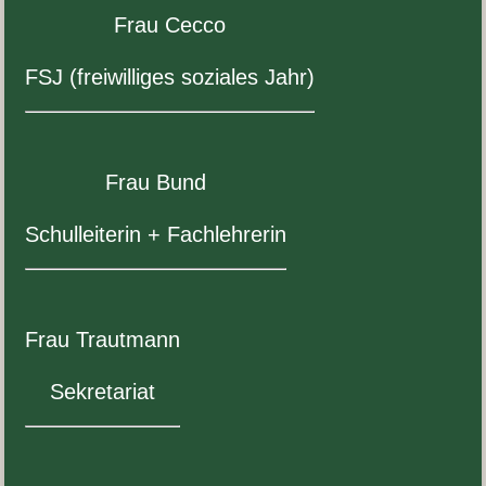
Frau Cecco
FSJ
(frei­williges soziales Jahr)
Frau Bund
Schullei­t­erin + Fachlehrerin
Frau Traut­mann
Sekre­tariat